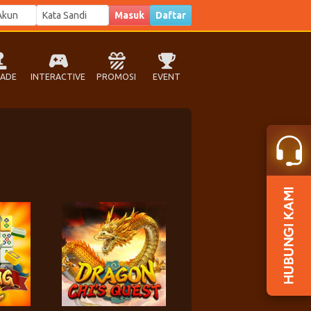
h para Bosku yang sudah bermain. Login hari ini klaim bonus 5K. Selamat bermain Bo
Masuk
Daftar
ADE
INTERACTIVE
PROMOSI
EVENT