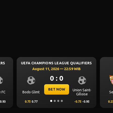
g Net Bass
Genie Mystery
Zeustrik
26
9/8/2026
8/8/2026
8/8/2026
8/8/2026
8
DJ FEVER
Leprechaun’s Fortune
Mace of Her
SPAIN LA LIGA
UEF
August 17, 2026 — 02:30 WIB
0 : 0
BET NOW
Kaira
afe
Celta Vigo
Osasuna
0.72
0.25
0.76
-0.25
-0.86
0.0
finity Ocean
Jewel Mastermind
PUBG2