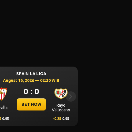
e
Zeustrike Xmas
/8/2026
cules
Wheel of Gems
A CHAMPIONS LEAGUE QUALIFIERS
August 11, 2026 — 22:00 WIB
0 : 0
Next
BET NOW
t Almaty
Levski Sofia
(n)
0
0.76
0.00
-0.94
Fantastic Beast