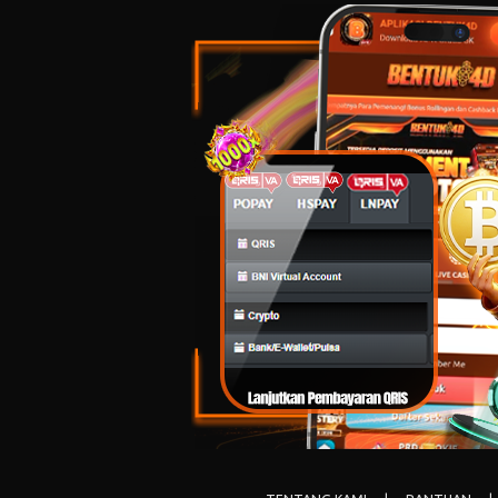
Anubis
Slotto 4D
Xmas