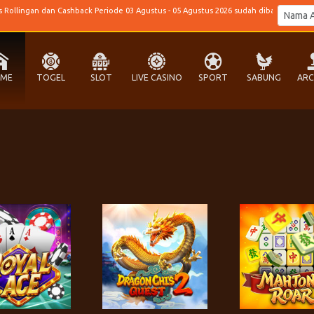
an dan Cashback Periode 03 Agustus - 05 Agustus 2026 sudah dibagikan. Terima kasi
ME
TOGEL
SLOT
LIVE CASINO
SPORT
SABUNG
ARC