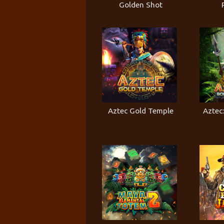
Golden Shot
Aztec Gold Temple
Aztec