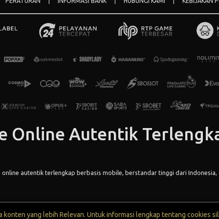
PERATURAN
|
INFORMASI BANK
|
HUBUNGI KAMI
|
KEBIJAKAN P
ghting Bull
Cat & Mouse
Aztec: Bonus 
Xmas
anji Bonanza
Starry Adventure
Phantom Mult
 Online Autentik Terlengk
line autentik terlengkap berbasis mobile, berstandar tinggi dari Indonesi
 konten yang lebih Relevan. Untuk informasi lengkap tentang cookies sil